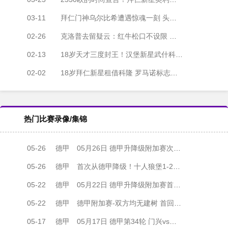
03-11
拜仁门神乌尔比希遭遇惊魂一刻 头部伤势恐缺席关键战役
02-26
克洛普去留疑云：红牛松口不设限 格拉斯纳虎视眈眈
02-13
18岁天才三度封王！汉堡新星武什科维奇再夺德甲月度最佳
02-02
18岁拜仁新星租借科隆 罗马诺标志性官宣引爆转会市场
热门比赛录像/集锦
05-26
德甲
05月26日 德甲升降级附加赛次回合 帕德博恩vs沃尔夫斯堡 全场录像
05-26
德甲
首次从德甲降级！十人狼堡1-2遭帕德博恩逆转 库尔达加时赛制胜
05-22
德甲
05月22日 德甲升降级附加赛首回合 沃尔夫斯堡vs帕德博恩 全场录像
05-22
德甲
德甲附加赛-双方均无建树 首回合沃尔夫斯堡0-0帕德博恩
05-17
德甲
05月17日 德甲第34轮 门兴vs霍芬海姆 全场录像