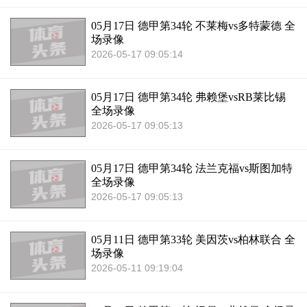
05月17日 德甲第34轮 不莱梅vs多特蒙德 全
场录像
2026-05-17 09:05:14
05月17日 德甲第34轮 弗赖堡vsRB莱比锡
全场录像
2026-05-17 09:05:13
05月17日 德甲第34轮 法兰克福vs斯图加特
全场录像
2026-05-17 09:05:13
05月11日 德甲第33轮 美因茨vs柏林联合 全
场录像
2026-05-11 09:19:04