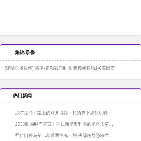
集锦/录像
[咪咕全场集锦] 德甲-霍勒破门制胜 弗赖堡客场1-0美因茨
热门新闻
沙尔克冲甲路上的财务博弈：负预算下如何玩转夏窗？
2530欧的时尚宣言！拜仁新星奥利塞的米奇皮草帽引爆国家队报到日
拜仁门神乌尔比希遭遇惊魂一刻 头部伤势恐缺席关键战役