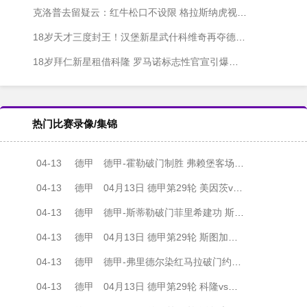
克洛普去留疑云：红牛松口不设限 格拉斯纳虎视眈眈
18岁天才三度封王！汉堡新星武什科维奇再夺德甲月度最佳
18岁拜仁新星租借科隆 罗马诺标志性官宣引爆转会市场
热门比赛录像/集锦
04-13
德甲
德甲-霍勒破门制胜 弗赖堡客场1-0美因茨
04-13
德甲
04月13日 德甲第29轮 美因茨vs弗赖堡 全场录像
04-13
德甲
德甲-斯蒂勒破门菲里希建功 斯图加特4-0完胜汉堡
04-13
德甲
04月13日 德甲第29轮 斯图加特vs汉堡 全场录像
04-13
德甲
德甲-弗里德尔染红马拉破门约翰内松建功 科隆3-1十人不莱梅
04-13
德甲
04月13日 德甲第29轮 科隆vs不莱梅 全场录像